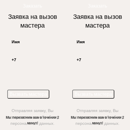
Заказать
Заказать
Заявка на вызов
Заявка на вызов
мастера
мастера
Отправляя заявку, Вы
Отправляя заявку, Вы
соглашаетесь на обработку
соглашаетесь на обработку
Мы перезвоним вам в течении 2
Мы перезвоним вам в течении 2
персональных данных.
минут!
персональных данных.
минут!