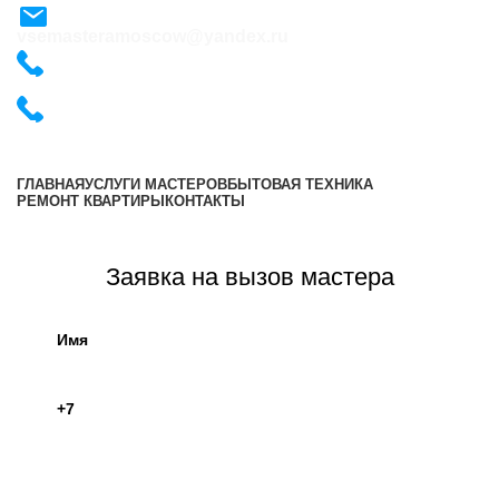
vsemasteramoscow@yandex.ru
+7 (495) 487-54-57
+7 (495) 487-54-57
ГЛАВНАЯ
УСЛУГИ МАСТЕРОВ
БЫТОВАЯ ТЕХНИКА
РЕМОНТ КВАРТИРЫ
КОНТАКТЫ
Оставить заявку
Заявка на вызов мастера