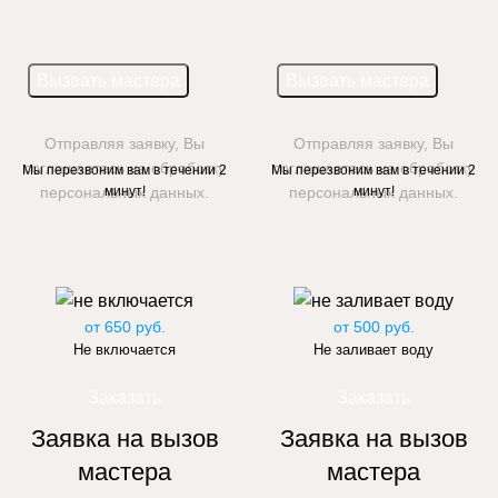
Отправляя заявку, Вы
Отправляя заявку, Вы
соглашаетесь на обработку
соглашаетесь на обработку
Мы перезвоним вам в течении 2
Мы перезвоним вам в течении 2
персональных данных.
минут!
персональных данных.
минут!
от 650 руб.
от 500 руб.
Не включается
Не заливает воду
Заказать
Заказать
Заявка на вызов
Заявка на вызов
мастера
мастера