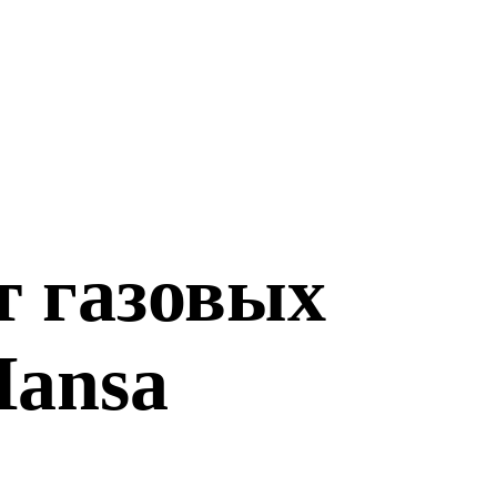
т газовых
Hansa