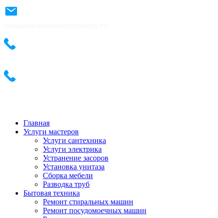
vsemasteramoscow@yandex.ru
+7 (495) 487-54-57
+7 (495) 487-54-57
Главная
Услуги мастеров
Услуги сантехника
Услуги электрика
Устранение засоров
Установка унитаза
Сборка мебели
Разводка труб
Бытовая техника
Ремонт стиральных машин
Ремонт посудомоечных машин