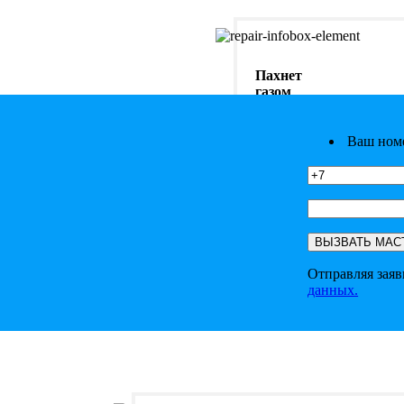
Пахнет
газом
От 500 ₽
Ваш ном
Отправляя заяв
данных.