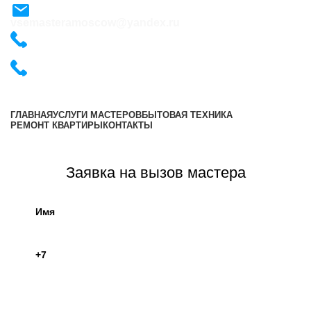
vsemasteramoscow@yandex.ru
+7 (495) 487-54-57
+7 (495) 487-54-57
ГЛАВНАЯ
УСЛУГИ МАСТЕРОВ
БЫТОВАЯ ТЕХНИКА
РЕМОНТ КВАРТИРЫ
КОНТАКТЫ
Оставить заявку
Заявка на вызов мастера