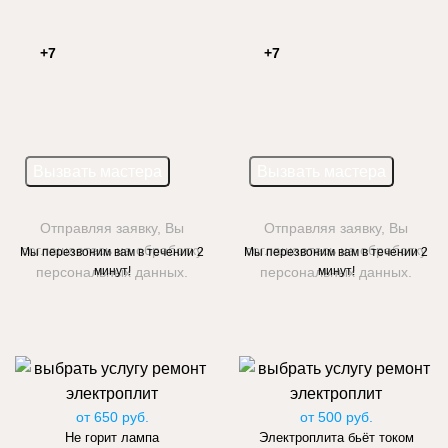
Отправляя заявку, Вы
Отправляя заявку, Вы
соглашаетесь на обработку
соглашаетесь на обработку
Мы перезвоним вам в течении 2
Мы перезвоним вам в течении 2
персональных данных.
минут!
персональных данных.
минут!
от 650 руб.
от 500 руб.
Не горит лампа
Электроплита бьёт током