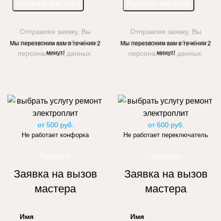
Отправляя заявку, Вы
Отправляя заявку, Вы
соглашаетесь на обработку
соглашаетесь на обработку
Мы перезвоним вам в течении 2
Мы перезвоним вам в течении 2
персональных данных.
минут!
персональных данных.
минут!
от 500 руб.
от 600 руб.
Не работает конфорка
Не работает переключатель
Заказать
Заказать
Заявка на вызов
Заявка на вызов
мастера
мастера