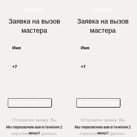
Заказать
Заказать
Заявка на вызов
Заявка на вызов
мастера
мастера
Отправляя заявку, Вы
Отправляя заявку, Вы
соглашаетесь на обработку
соглашаетесь на обработку
Мы перезвоним вам в течении 2
Мы перезвоним вам в течении 2
персональных данных.
минут!
персональных данных.
минут!