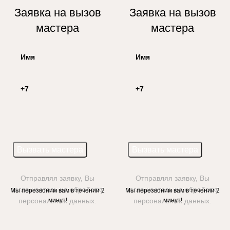
Заявка на вызов
Заявка на вызов
мастера
мастера
Отправляя заявку, Вы
Отправляя заявку, Вы
соглашаетесь на обработку
соглашаетесь на обработку
Мы перезвоним вам в течении 2
Мы перезвоним вам в течении 2
персональных данных.
минут!
персональных данных.
минут!