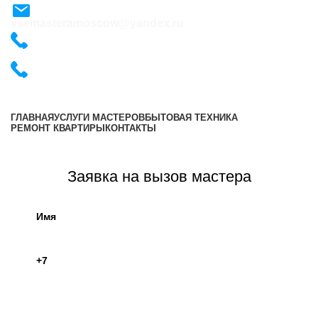
vsemasteramoscow@yandex.ru
+7 (495) 487-54-57
+7 (495) 487-54-57
ГЛАВНАЯ
УСЛУГИ МАСТЕРОВ
БЫТОВАЯ ТЕХНИКА
РЕМОНТ КВАРТИРЫ
КОНТАКТЫ
Оставить заявку
Заявка на вызов мастера