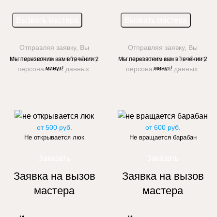
Отправляя заявку, Вы
Отправляя заявку, Вы
соглашаетесь на обработку
соглашаетесь на обработку
Мы перезвоним вам в течении 2
Мы перезвоним вам в течении 2
персональных данных.
минут!
персональных данных.
минут!
от 500 руб.
от 600 руб.
Не открывается люк
Не вращается барабан
Заказать
Заказать
Заявка на вызов
Заявка на вызов
мастера
мастера