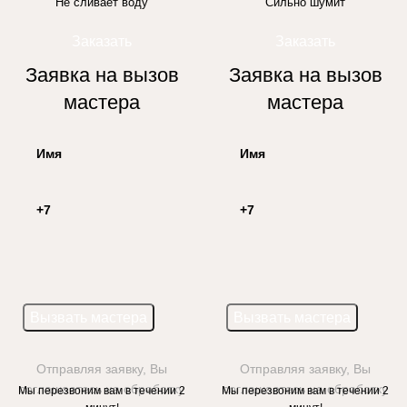
Не сливает воду
Сильно шумит
Заказать
Заказать
Заявка на вызов
Заявка на вызов
мастера
мастера
Отправляя заявку, Вы
Отправляя заявку, Вы
соглашаетесь на обработку
соглашаетесь на обработку
Мы перезвоним вам в течении 2
Мы перезвоним вам в течении 2