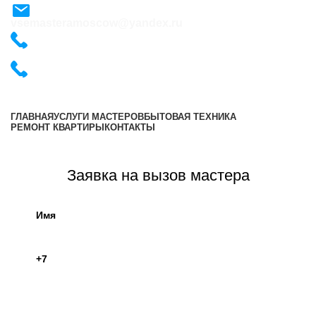
vsemasteramoscow@yandex.ru
+7 (495) 487-54-57
+7 (495) 487-54-57
ГЛАВНАЯ
УСЛУГИ МАСТЕРОВ
БЫТОВАЯ ТЕХНИКА
РЕМОНТ КВАРТИРЫ
КОНТАКТЫ
Оставить заявку
Заявка на вызов мастера