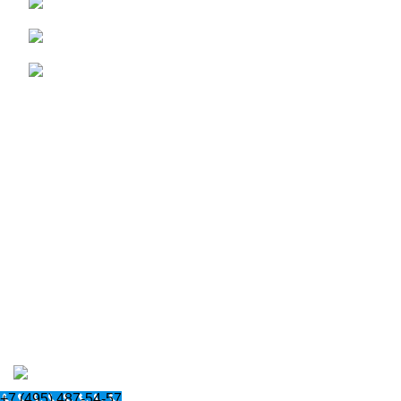
Телефон: +7 (495) 487-54-57
Email: vsemasteramoscow@yandex.ru
с 7:00 - до 23:00
ссылки
Цены
Контакты
Карта сайта
Правила
2015 "
ВСЕ МАСТЕРА
". Все Права Защищены. Создано
в
DASWEB STUDIO
+7 (495) 487-54-57